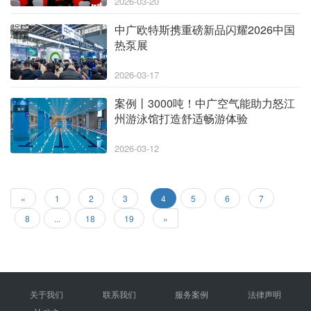
2026-03-20
中广欧特斯携重磅新品闪耀2026中国
企业
热泵展
2026-03-17
案例丨3000吨！中广空气能助力怒江
案例
州游泳馆打造舒适畅游体验
2026-03-12
«
1
2
3
4
5
6
7
8
...
18
19
»
关于我们
联系我们
服务案例
法律声明