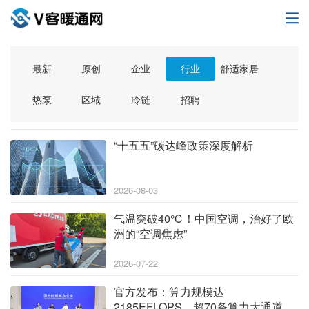
最新
原创
企业
行业
舒适家居
热泵
区域
冷链
招聘
“十五五”碳达峰政策深度解析
2026-08-03
气温突破40℃！中国空调，治好了欧
洲的“空调焦虑”
2026-07-22
官方发布：算力规模达
2185EFLOPS，超70条算力大通道，