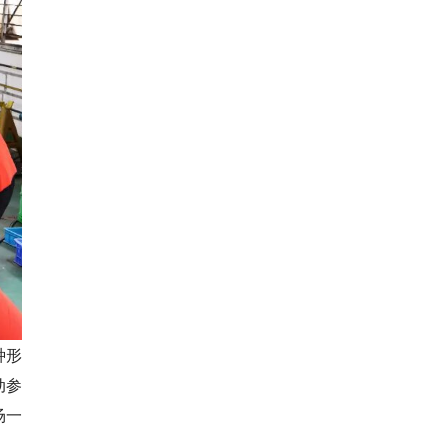
种形
动参
场一