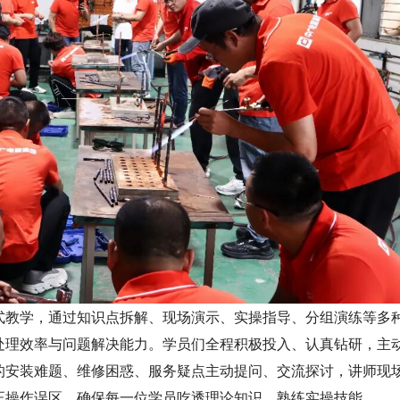
式教学，通过知识点拆解、现场演示、实操指导、分组演练等多
处理效率与问题解决能力。学员们全程积极投入、认真钻研，主
的安装难题、维修困惑、服务疑点主动提问、交流探讨，讲师现
正操作误区，确保每一位学员吃透理论知识、熟练实操技能。