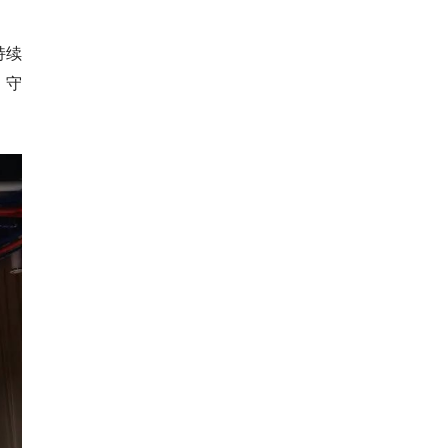
持续
，守