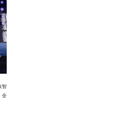
数智
，全