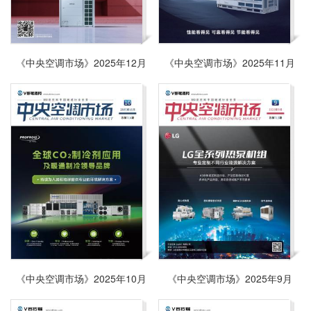
《中央空调市场》2025年12月
《中央空调市场》2025年11月
《中央空调市场》2025年10月
《中央空调市场》2025年9月