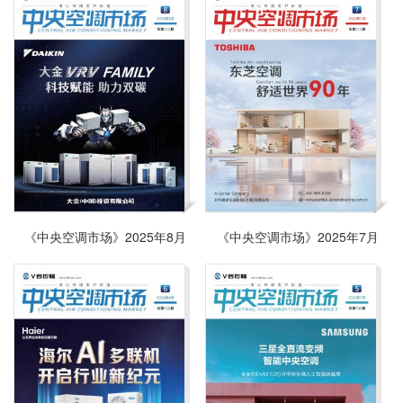
《中央空调市场》2025年8月
《中央空调市场》2025年7月