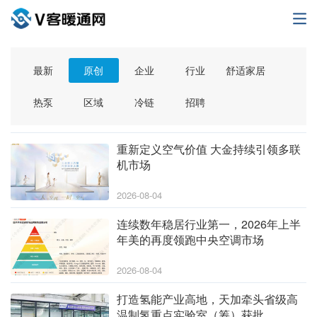
最新
原创
企业
行业
舒适家居
热泵
区域
冷链
招聘
重新定义空气价值 大金持续引领多联
机市场
2026-08-04
连续数年稳居行业第一，2026年上半
年美的再度领跑中央空调市场
2026-08-04
打造氢能产业高地，天加牵头省级高
温制氢重点实验室（筹）获批