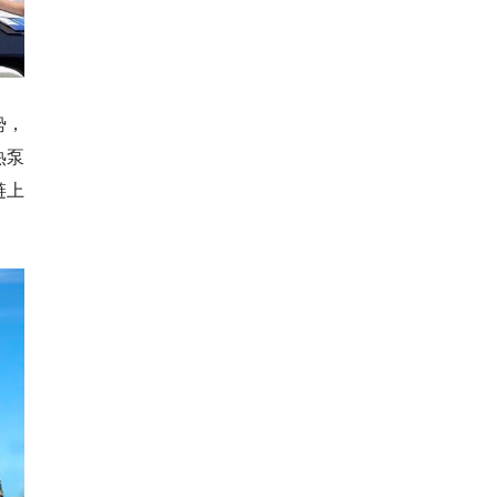
势，
热泵
链上