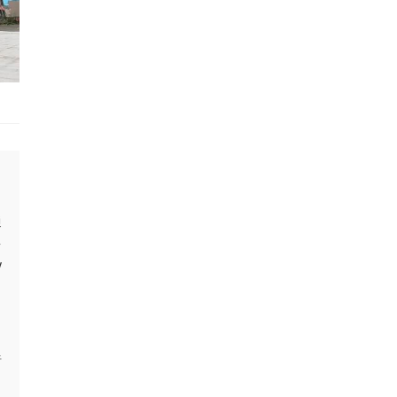
通
台
V
目
暗