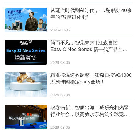
从蒸汽时代到AI时代，一场持续140余
年的“智控进化史”
2026-08-05
简而不凡，智见未来 | 江森自控
EasyIO Neo Series 新一代产品全新
升级
2026-08-05
精准控温速效调整，江森自控VG1000
系列球阀稳定carry全场！
2026-08-05
破卷拓新，智驱出海｜威乐亮相热泵
行业年会，以高效水泵构筑全球竞争
力
2026-08-05