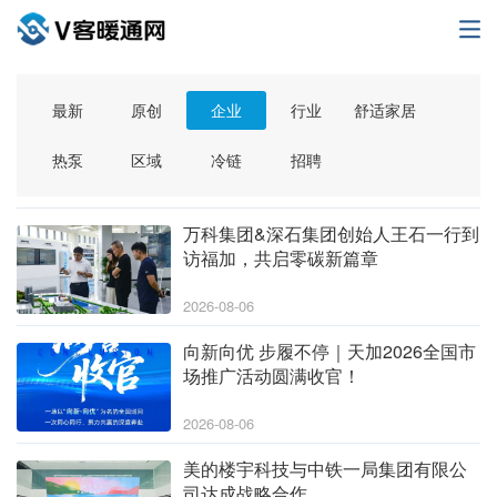
最新
原创
企业
行业
舒适家居
热泵
区域
冷链
招聘
万科集团&深石集团创始人王石一行到
访福加，共启零碳新篇章
2026-08-06
向新向优 步履不停｜天加2026全国市
场推广活动圆满收官！
2026-08-06
美的楼宇科技与中铁一局集团有限公
司达成战略合作