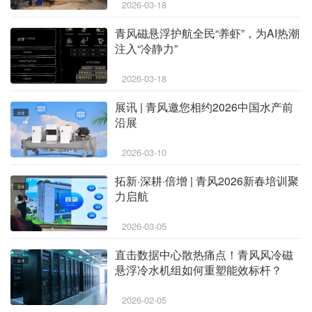
2026-03-18
青风磁悬浮护航全民“养虾”，为AI热潮
企业
注入“冷静力”
2026-03-18
展讯 | 青风邀您相约2026中国水产前
企业
沿展
2026-03-10
拓新·深耕·倍增 | 青风2026新春培训聚
企业
力启航
2026-03-05
直击数据中心散热痛点！青风风冷磁
企业
悬浮冷水机组如何重塑能效标杆？
2026-02-05