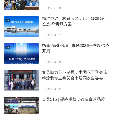
2026-08-03
精准控温、极致节能，化工冷却为什
企业
么选择“青风方案”？
2026-04-27
拓新·深耕·倍增 | 青风2026一季度强势
企业
开局
2026-04-23
青风助力行业发展，中国化工学会涂
企业
料涂装专业委员会十届四次全委会会
议在丽水召开
2026-04-02
青风315 | 硬核质检，锻造卓越品质
企业