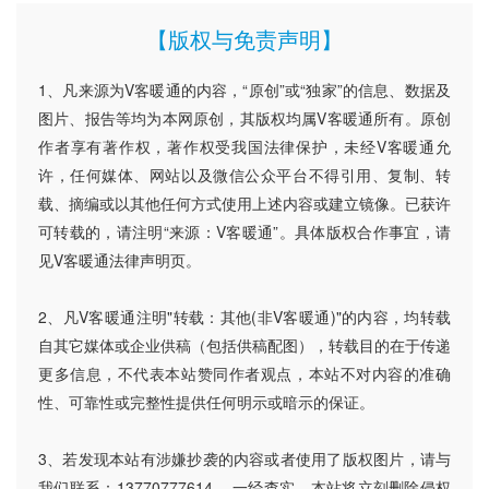
【版权与免责声明】
1、凡来源为V客暖通的内容，“原创”或“独家”的信息、数据及
图片、报告等均为本网原创，其版权均属V客暖通所有。原创
作者享有著作权，著作权受我国法律保护，未经V客暖通允
许，任何媒体、网站以及微信公众平台不得引用、复制、转
载、摘编或以其他任何方式使用上述内容或建立镜像。已获许
可转载的，请注明“来源：V客暖通”。具体版权合作事宜，请
见V客暖通法律声明页。
2、凡V客暖通注明"转载：其他(非V客暖通)"的内容，均转载
自其它媒体或企业供稿（包括供稿配图），转载目的在于传递
更多信息，不代表本站赞同作者观点，本站不对内容的准确
性、可靠性或完整性提供任何明示或暗示的保证。
3、若发现本站有涉嫌抄袭的内容或者使用了版权图片，请与
我们联系：13770777614 ，一经查实，本站将立刻删除侵权