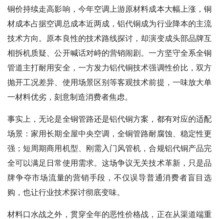
铜价持续走高影响，今年空调上游原材料成本大幅上涨，铜
材成本占据空调总成本近两成，铝代铜成为行业降本的主流
技术方向。原本良性的技术路线探讨，却演变成头部品牌互
相拆机质疑、公开喊话对峙的营销闹剧。一方坚守全系全铜
管道主打耐用安全，一方发力铝代铜技术强调性价比，双方
抛开工况差异、使用场景区别等客观技术前提，一味放大单
一材料优劣，刻意制造消费者焦虑。
事实上，无论是全铜管路还是铝代铜方案，都有对应的适配
场景：家用长期全屋中央空调，全铜管路耐腐蚀、稳定性更
强；短周期商用机型、刚需入门风管机，合规铝代铜产品完
全可以满足日常使用需求。这场争议无关技术革新，只是品
牌争夺市场流量的营销手段，不仅误导普通消费者盲目选
购，也让行业技术探讨彻底变味。
材料口水战之外，贯穿全年的恶性价格战，正在从渠道端重