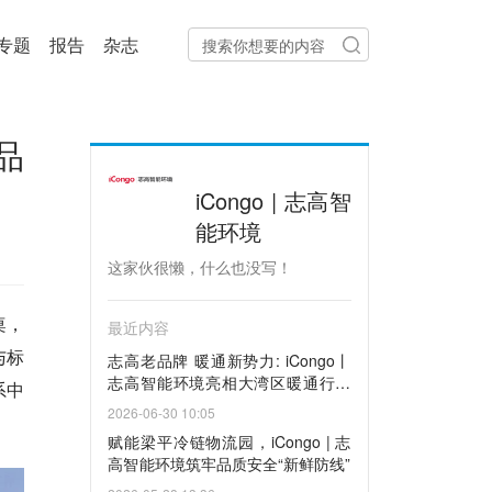
专题
报告
杂志
品
iCongo | 志高智
能环境
这家伙很懒，什么也没写！
桌，
最近内容
与标
志高老品牌 暖通新势力: iCongo丨
志高智能环境亮相大湾区暖通行业
系中
年会
2026-06-30 10:05
赋能梁平冷链物流园，iCongo | 志
高智能环境筑牢品质安全“新鲜防线”