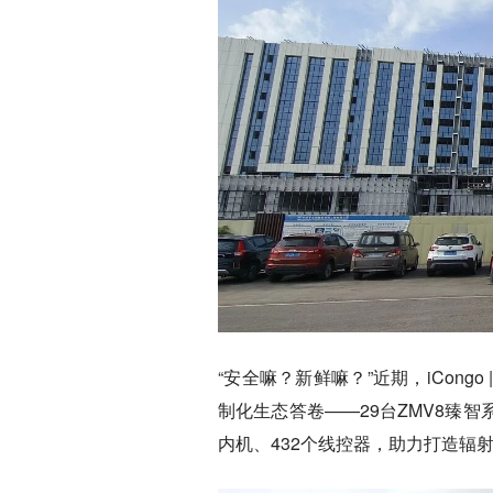
“安全嘛？新鲜嘛？”近期，iCong
制化生态答卷——29台ZMV8臻智
内机、432个线控器，助力打造辐