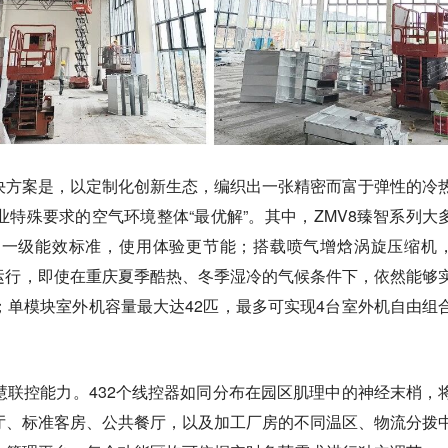
境的解决方案是，以定制化创新生态，编织出一张精密而富于弹性的冷
特殊要求的空气环境整体“最优解”。其中，ZMV8臻智系列大
到一级能效标准，使用体验更节能；搭载喷气增焓涡旋压缩机
定运行，即使在重庆夏季酷热、冬季湿冷的气候条件下，依然能够
；单模块室外机容量最大达42匹，最多可实现4台室外机自由组
慧联控能力。432个线控器如同分布在园区肌理中的神经末梢，
厅、标准客房、公共餐厅，以及加工厂房的不同温区、物流分拨