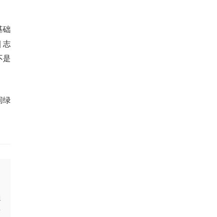
基础
 志
不是
间绿
通
台