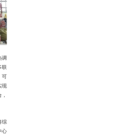
热调
多联
，可
实现
合，
将综
中心