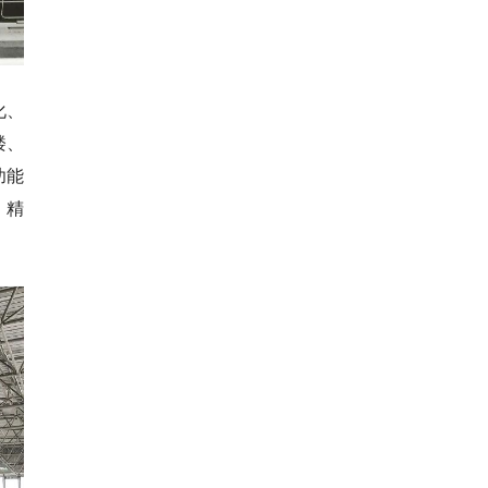
化、
楼、
功能
，精