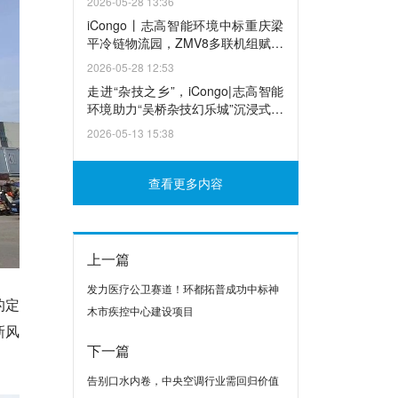
2026-05-28 13:36
iCongo丨志高智能环境中标重庆梁
平冷链物流园，ZMV8多联机组赋能
多业态绿色运营
2026-05-28 12:53
走进“杂技之乡”，iCongo|志高智能
环境助力“吴桥杂技幻乐城”沉浸式破
圈
2026-05-13 15:38
查看更多内容
上一篇
发力医疗公卫赛道！环都拓普成功中标神
的定
木市疾控中心建设项目
新风
下一篇
告别口水内卷，中央空调行业需回归价值