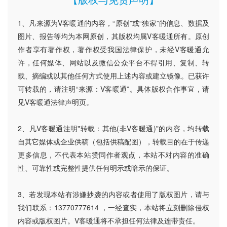
1、凡来源为V客暖通的内容，“原创”或“独家”的信息、数据及
图片、报告等均为本网原创，其版权均属V客暖通所有。原创
作者享有著作权，著作权受我国法律保护，未经V客暖通允
许，任何媒体、网站以及微信公众平台不得引用、复制、转
载、摘编或以其他任何方式使用上述内容或建立镜像。已获许
可转载的，请注明“来源：V客暖通”。具体版权合作事宜，请
见V客暖通法律声明页。
2、凡V客暖通注明"转载：其他(非V客暖通)"的内容，均转载
自其它媒体或企业供稿（包括供稿配图），转载目的在于传递
更多信息，不代表本站赞同作者观点，本站不对内容的准确
性、可靠性或完整性提供任何明示或暗示的保证。
3、若发现本站有涉嫌抄袭的内容或者使用了版权图片，请与
我们联系：13770777614 ，一经查实，本站将立刻删除侵权
内容或版权图片。V客暖通将不承担任何法律及连带责任。