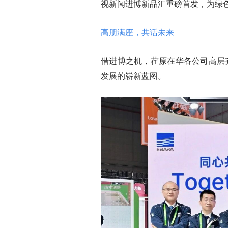
视新闻进博新品汇重磅首发，为绿
高朋满座，共话未来
借进博之机，荏原在华各公司高层齐聚一堂
发展的崭新蓝图。