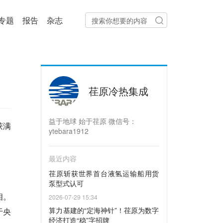
专题
报告
杂志
荏原冷热集成
益于地球 始于荏原 微信号：
获满
ytebara1912
最近内容
荏原斩获世界首台液氢运输船用货
泵型式认可
相。
2026-07-29 15:34
算力基建的“定海神针”！荏原为数字
于央
经济打造“稳”字招牌