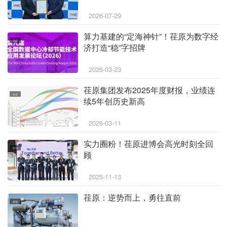
2026-07-29
算力基建的“定海神针”！荏原为数字经
企业
济打造“稳”字招牌
2026-03-23
荏原集团发布2025年度财报，业绩连
企业
续5年创历史新高
2026-03-11
实力圈粉！荏原进博会高光时刻全回
企业
顾
2025-11-13
荏原：逆势而上，勇往直前
原创