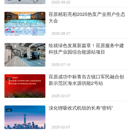
2025-09-22
荏原精彩亮相2025热泵产业用户生态
企业
大会
2025-08-27
绘就绿色发展新篇章！荏原服务中建
原创
科技产业园综合能源站项目
2025-07-10
荏原成功中标青岛古镇口军民融合创
企业
新示范区海水源供能2号站
2025-02-07
溴化锂吸收式机组的长寿“密码”
企业
2025-02-07