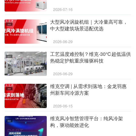
2026-07-16
大型风冷涡旋机组｜大冷量高可靠，
企业
中大型建筑场景适配优选
2026-06-29
工艺温度难控制？维克-30℃超低温供
企业
热稳定护航重庆臻驱科技
2026-06-29
维克空调 | 从需求到落地：金龙羽惠
企业
州新车间冷源方案
2026-06-15
维克风冷智慧管理平台：纯风冷架
企业
构，驱动能效进化