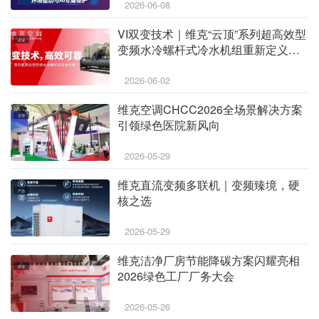
2026-06-08
VI双变技术｜维克“云顶”系列超高效型
企业
变频水冷螺杆式冷水机组重新定义高
效可靠
2026-06-02
维克空调CHCC2026全场景解决方案
企业
引领绿色医院新风向
2026-05-29
维克直流变频多联机｜变频臻境，硬
产品
核之选
2026-05-29
维克洁净厂房节能降碳方案闪耀亮相
企业
2026绿色工厂厂务大会
2026-05-26