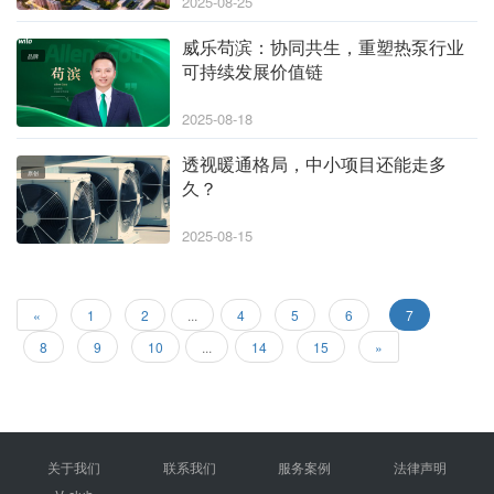
2025-08-25
威乐苟滨：协同共生，重塑热泵行业
品牌
可持续发展价值链
2025-08-18
透视暖通格局，中小项目还能走多
原创
久？
2025-08-15
«
1
2
...
4
5
6
7
8
9
10
...
14
15
»
关于我们
联系我们
服务案例
法律声明