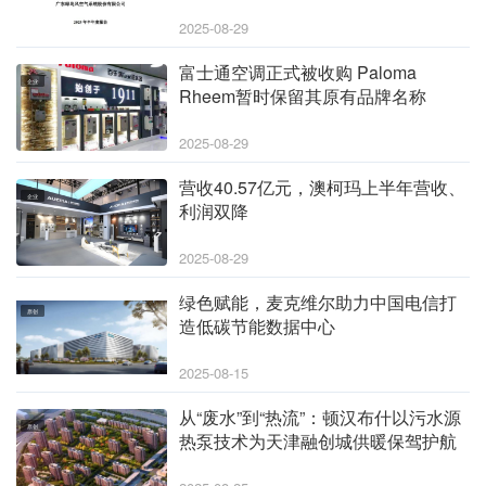
2025-08-29
富士通空调正式被收购 Paloma
企业
Rheem暂时保留其原有品牌名称
2025-08-29
营收40.57亿元，澳柯玛上半年营收、
企业
利润双降
2025-08-29
绿色赋能，麦克维尔助力中国电信打
原创
造低碳节能数据中心
2025-08-15
从“废水”到“热流”：顿汉布什以污水源
原创
热泵技术为天津融创城供暖保驾护航