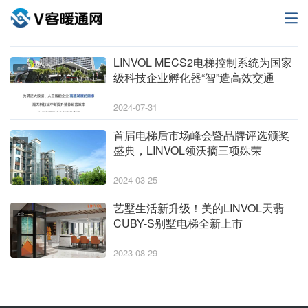
LINVOL MECS2电梯控制系统为国家
企业
级科技企业孵化器“智”造高效交通
2024-07-31
首届电梯后市场峰会暨品牌评选颁奖
企业
盛典，LINVOL领沃摘三项殊荣
2024-03-25
艺墅生活新升级！美的LINVOL天翡
企业
CUBY-S别墅电梯全新上市
2023-08-29