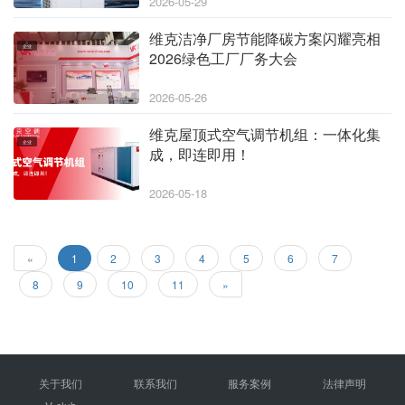
2026-05-29
维克洁净厂房节能降碳方案闪耀亮相
企业
2026绿色工厂厂务大会
2026-05-26
维克屋顶式空气调节机组：一体化集
企业
成，即连即用！
2026-05-18
«
1
2
3
4
5
6
7
8
9
10
11
»
关于我们
联系我们
服务案例
法律声明