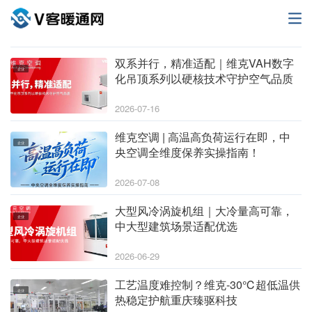
双系并行，精准适配｜维克VAH数字
企业
化吊顶系列以硬核技术守护空气品质
2026-07-16
维克空调 | 高温高负荷运行在即，中
企业
央空调全维度保养实操指南！
2026-07-08
大型风冷涡旋机组｜大冷量高可靠，
企业
中大型建筑场景适配优选
2026-06-29
工艺温度难控制？维克-30℃超低温供
企业
热稳定护航重庆臻驱科技