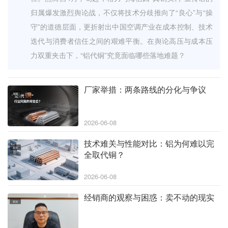
归属爆发激烈舆论战，不仅将技术分歧推向了“良心”与“操
守”的道德层面，更折射出中国空调产业在成本控制、技术
迭代与消费者信任之间的艰难平衡。在舆论高压与成本压
力双重夹击下，“铝代铜”究竟面临哪些落地难题？
厂家举措：两条路线的分化与争议
策划
2026-06-08
技术难关与性能对比：铝为何难以完
策划
全取代铜？
2026-06-08
经销商的观察与困惑：卖不动的现实
策划