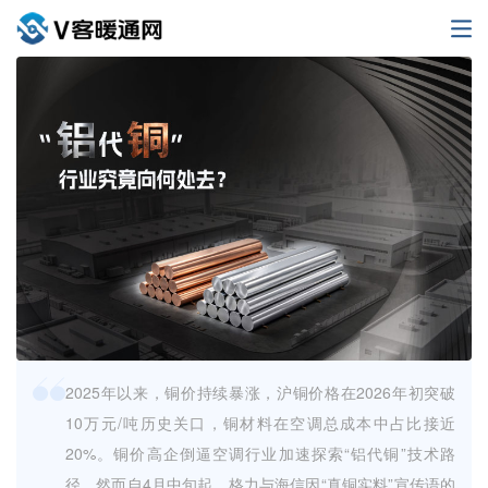
2025年以来，铜价持续暴涨，沪铜价格在2026年初突破
10万元/吨历史关口，铜材料在空调总成本中占比接近
20%。铜价高企倒逼空调行业加速探索“铝代铜”技术路
径。然而自4月中旬起，格力与海信因“真铜实料”宣传语的