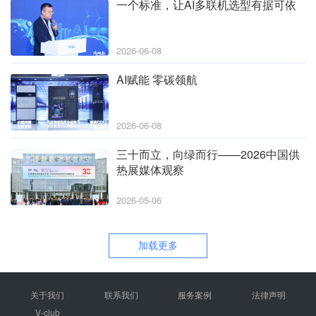
一个标准，让AI多联机选型有据可依
2026-06-08
AI赋能 零碳领航
2026-06-08
三十而立，向绿而行——2026中国供
热展媒体观察
2026-05-06
加载更多
关于我们
联系我们
服务案例
法律声明
V-club