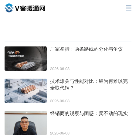
厂家举措：两条路线的分化与争议
2026-06-08
技术难关与性能对比：铝为何难以完
全取代铜？
2026-06-08
经销商的观察与困惑：卖不动的现实
2026-06-08