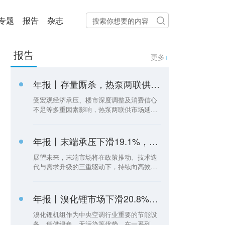
热榜
专题
报告
杂志
报告
更多
+
年报丨存量厮杀，热泵两联供市场骤降15.7%
受宏观经济承压、楼市深度调整及消费信心
不足等多重因素影响，热泵两联供市场延续
调整格局。据《中央空调市场》统计，2025
年热泵两联供系统销量同比下降15.7%。
年报丨末端承压下滑19.1%，天加逆势领跑
展望未来，末端市场将在政策推动、技术迭
代与需求升级的三重驱动下，持续向高效、
绿色、智能、健康的方向演进
年报丨溴化锂市场下滑20.8%，荏原持续领跑
溴化锂机组作为中央空调行业重要的节能设
备，凭借绿色、无污染等优势，在一系列政