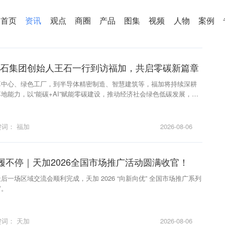
舒适家居
热泵
区域
冷链
招聘
首页
资讯
观点
商圈
产品
图集
视频
人物
案例
深石集团创始人王石一行到访福加，共启零碳新篇章
算中心、绿色工厂，到半导体精密制造、智慧建筑等，福加将持续深耕
地能力，以“能碳+AI”赋能零碳建设，推动经济社会绿色低碳发展，支
键词：
福加
2026-08-06
履不停｜天加2026全国市场推广活动圆满收官！
后一场区域交流会顺利完成，天加 2026 “向新向优” 全国市场推广系列
官。
键词：
天加
2026-08-06