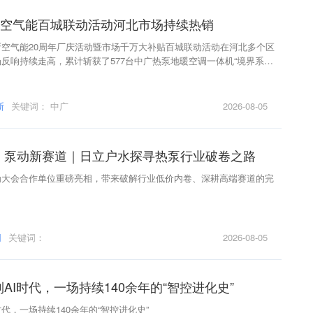
中广空气能百城联动活动河北市场持续热销
空气能20周年厂庆活动暨市场千万大补贴百城联动活动在河北多个区
反响持续走高，累计斩获了577台中广热泵地暖空调一体机“境界系
列”产品，品牌声量与县域市场渗透率同步攀升。
斯
关键词：
中广
2026-08-05
，泵动新赛道｜日立户水探寻热泵行业破卷之路
为大会合作单位重磅亮相，带来破解行业低价内卷、深耕高端赛道的完
网
关键词：
2026-08-05
AI时代，一场持续140余年的“智控进化史”
代，一场持续140余年的“智控进化史”