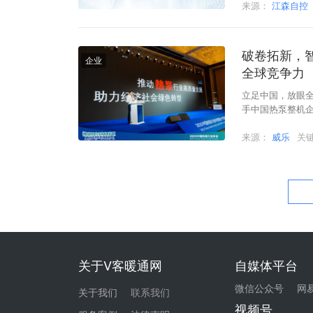
来源：
江森自控
破卷拓新，
企业
全球竞争力
立足中国，放眼
手中国热泵整机
面出海。
来源：
威乐
关
关于V客暖通网
自媒体平台
微信公众号
网
关于我们
联系我们
视频号