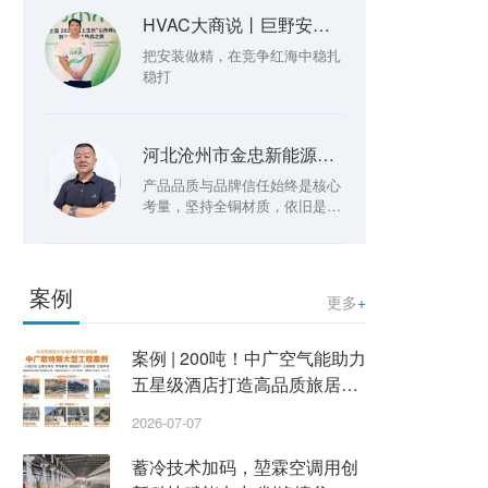
HVAC大商说丨巨野安信张元鲁：把安装做精，在竞争红海中稳扎稳打
把安装做精，在竞争红海中稳扎
稳打
河北沧州市金忠新能源王金忠：铝代铜难落地 未来将坚守全铜路线
产品品质与品牌信任始终是核心
考量，坚持全铜材质，依旧是当
前两联供市场的主流选择
案例
更多
+
案例 | 200吨！中广空气能助力
五星级酒店打造高品质旅居体
验
2026-07-07
蓄冷技术加码，堃霖空调用创