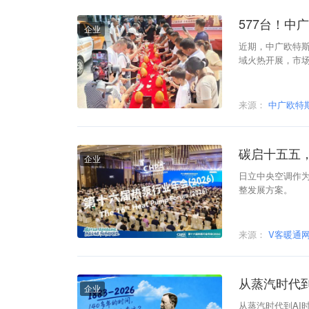
577台！
企业
近期，中广欧特斯
域火热开展，市场
列”与“暖洋洋系
来源：
中广欧特
碳启十五五
企业
日立中央空调作
整发展方案。
来源：
V客暖通
从蒸汽时代到
企业
从蒸汽时代到AI时