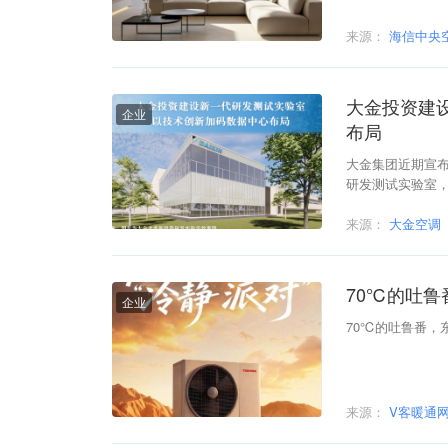
来源：
海信中央
大金投资建
企业
布局
大金集团近期宣
研发测试实验室
研发，强化面向
来源：
大金空调
70℃的吐鲁
企业
70℃的吐鲁番，
来源：
V客暖通