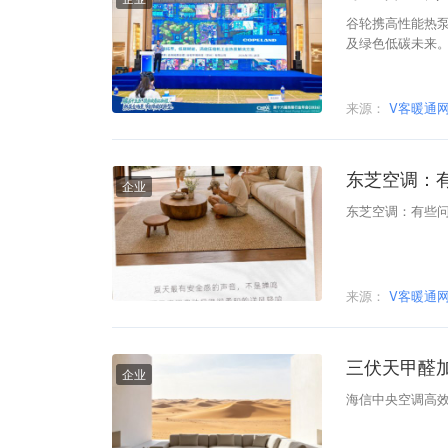
谷轮携高性能热
及绿色低碳未来
来源：
V客暖通
东芝空调：
企业
东芝空调：有些
来源：
V客暖通
三伏天甲醛加
企业
海信中央空调高效