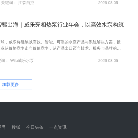
关键词：
江森自控
2026-08-05
智驱出海｜威乐亮相热泵行业年会，以高效水泵构筑
全球，威乐将继续以高效、智能、可靠的水泵产品与系统解决方案，携
企业从价格竞争走向价值竞争，从产品出口迈向技术、服务与品牌的全
键词：
Wilo威乐水泵
2026-08-05
加载更多
易号
搜狐
今日头条
一点资讯