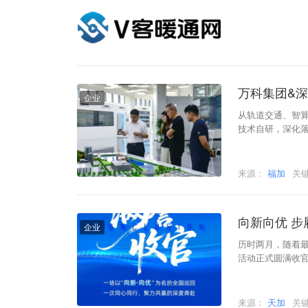
最新
原创
企业
行业
万科集团&
企业
从轨道交通、智
技术自研，深化落
撑“双碳”目标。
来源：
福加
关
向新向优 步
企业
历时两月，随着最
活动正式圆满收
来源：
天加
关