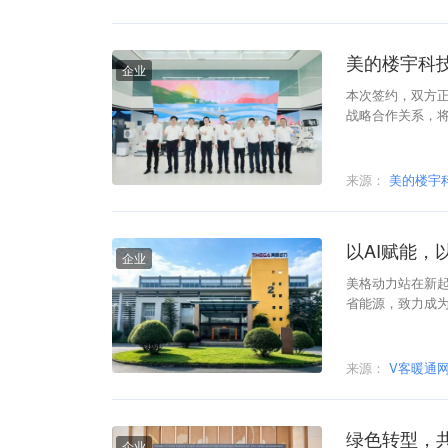
美的楼宇科
企业
本次签约，双方正
战略合作关系，
应链协同创新，
来源：
美的楼宇
以AI赋能
企业
美格动力站在新
省能源，致力成
来源：
V客暖通
绿色转型，共
企业