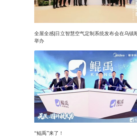
全屋全感|日立智慧空气定制系统发布会在乌镇
举办
“鲲禹”来了！