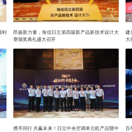
顺利
昂扬新力量，海信日立第四届新产品新技术设计大
建
赛颁奖典礼盛大召开
大
携手同行 共赢未来！日立中央空调单元机产品暨中
百年