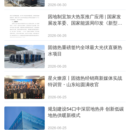
2026-06-30
因地制宜加大热泵推广应用 | 国家发
展改革委、国家能源局印发《新型能
源体系建设“十五五”规划》
2026-06-26
固德热重磅签约全球最大光伏直驱热
水项目
2026-06-26
星火燎原丨固德热经销商新媒体实战
特训营・山东站圆满收官
2026-06-25
规划建设54口中深层地热井 创新低碳
地热供暖新模式
2026-06-25