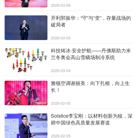
2026-03-06
开利郭振华：“守”与“变”，存量战场的
破局者
2026-03-05
科技铸冰·安全护航——丹佛斯助力米
兰冬奥会高山雪橇场制冷系统
2026-03-04
雅顿空调谢丽美：向下扎根，向上生
长！
2026-02-05
Solstice李宝刚：以材料创新为核，深
耕中国绿色高质量发展赛道
2026-02-05