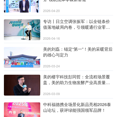
2026-04-20
专访丨日立空调张振军：以全链条价
值落地破局内卷，引领暖通行业零碳
新生
2026-04-16
美的刘磊：锚定“第一”！美的采暖背后
的雄心与定力
2026-03-24
美的楼宇科技彭同哲：全流程场景覆
盖，美的助力生物发酵产业高质量绿
色转型
2026-03-09
中科福德携全场景化新品亮相2026泰
山论坛，获评绿能强国领军品牌！