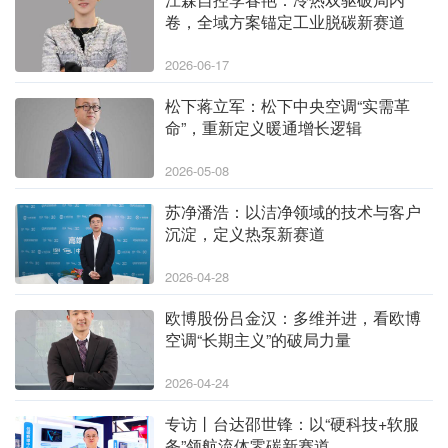
卷，全域方案锚定工业脱碳新赛道
2026-06-17
松下蒋立军：松下中央空调“实需革
命”，重新定义暖通增长逻辑
2026-05-08
苏净潘浩：以洁净领域的技术与客户
沉淀，定义热泵新赛道
2026-04-28
欧博股份吕金汉：多维并进，看欧博
空调“长期主义”的破局力量
2026-04-24
专访丨台达邵世锋：以“硬科技+软服
务”领航流体零碳新赛道