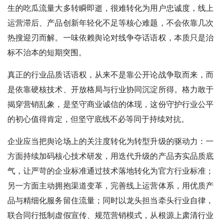
生的吃瓜流量大多转瞬即逝，很难转化为用户忠诚度，线上
运营滞后、产品创新年轻化不足等核心难题，不会依靠几次
热搜迎刃而解。一味依赖舆论对线争夺话语权，本质只是治
标不治本的短期突围。
真正的行业品质话语权，从来不是靠公开论战争取而来，而
是依靠硬核技术、开放格局与行业协同沉淀所得。格力敢于
揭穿营销乱象，是坚守商业诚信的体现，这份守护行业公平
的初心值得肯定，但坚守底线不必等同于持续对抗。
企业应当把舆论场上的关注度转化为转型升级的驱动力：一
方面持续加码核心技术研发，用迭代升级的产品夯实品质底
气，让严苛的企业标准通过技术落地转化为官方行业标准；
另一方面主动拥抱渠道变革，完善线上运营体系，用优质产
品与精细化服务留住流量；同时以龙头担当牵头行业自律，
联合同行抵制虚假宣传、规范营销模式，从根源上肃清行业