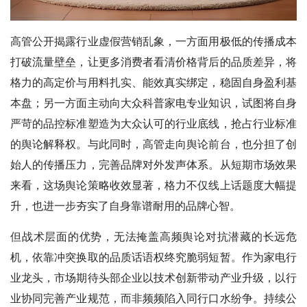
高管公开揭露行业虚假营销乱象，一方面用极低的传播成本
打破流量壁垒，让更多消费者看清价格背后的品质差异，将
格力的高定价与用料扎实、能效真实绑定，稳固自身盈利基
本盘；另一方面主动向大众科普家电专业知识，试图将自身
严苛的品控标准塑造为大众认可的行业底线，抢占行业标准
的舆论解释权。与此同时，高管走向舆论前台，也分担了创
始人的传播压力，完善品牌对外发声体系。从短期市场效果
来看，这场舆论策略收效显著，格力不仅线上话题度大幅提
升，也进一步夯实了自身靠谱耐用的品牌心智。
但战术层面的优势，无法掩盖高频舆论对抗潜藏的长远危
机，依靠冲突换取的品质话语权终究脆弱短暂。作为家电行
业龙头，市场期待头部企业以技术创新带动产业升级，以行
业协同完善产业规范，而非频频陷入同行口水纷争。持续公