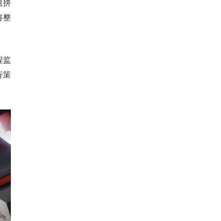
速拼
将整
程监
行策