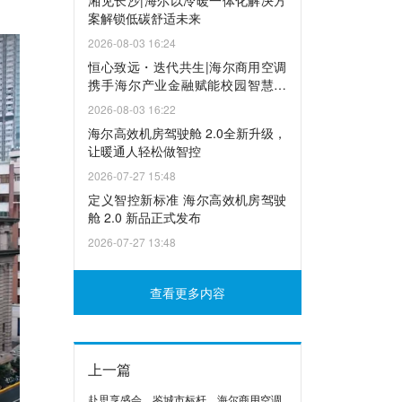
湘见长沙|海尔以冷暖一体化解决方
案解锁低碳舒适未来
2026-08-03 16:24
恒心致远・迭代共生|海尔商用空调
携手海尔产业金融赋能校园智慧升
级
2026-08-03 16:22
海尔高效机房驾驶舱 2.0全新升级，
让暖通人轻松做智控
2026-07-27 15:48
定义智控新标准 海尔高效机房驾驶
舱 2.0 新品正式发布
2026-07-27 13:48
查看更多内容
上一篇
赴思享盛会、鉴城市标杆，海尔商用空调