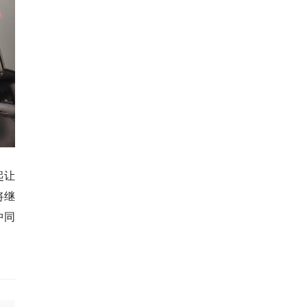
起让
将继
中同