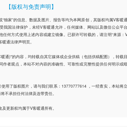
【版权与免责声明】
”或“独家”的信息、数据及图片、报告等均为本网原创，其版权均属V客暖
受我国法律保护，未经V客暖通允许，任何媒体、网站以及微信公众平
他任何方式使用上述内容或建立镜像。已获许可转载的，请注明“来源：
客暖通法律声明页。
V客暖通)"的内容，均转载自其它媒体或企业供稿（包括供稿配图），转载
同作者观点，本站不对内容的准确性、可靠性或完整性提供任何明示或
用了版权图片，请与我们联系：13770777614 ，一经查实，本站将
通将不承担任何法律及连带责任。
改及更新权均属于V客暖通所有。