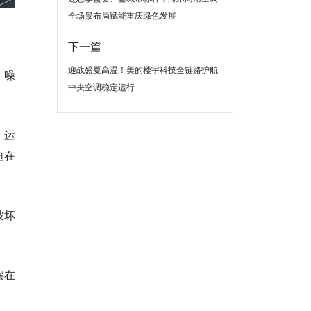
全场景布局赋能重庆绿色发展
下一篇
迎战盛夏高温！美的楼宇科技全链路护航
、噪
中央空调稳定运行
，运
迫在
破坏
摆在