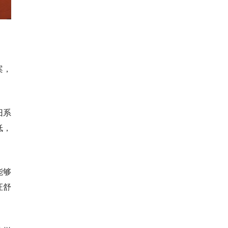
案，
旧系
低，
能够
证舒