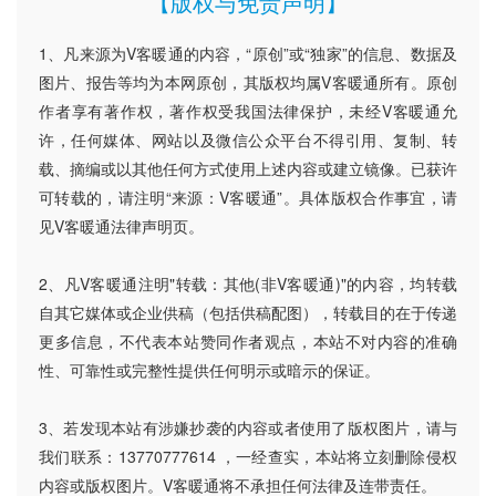
【版权与免责声明】
1、凡来源为V客暖通的内容，“原创”或“独家”的信息、数据及
图片、报告等均为本网原创，其版权均属V客暖通所有。原创
作者享有著作权，著作权受我国法律保护，未经V客暖通允
许，任何媒体、网站以及微信公众平台不得引用、复制、转
载、摘编或以其他任何方式使用上述内容或建立镜像。已获许
可转载的，请注明“来源：V客暖通”。具体版权合作事宜，请
见V客暖通法律声明页。
2、凡V客暖通注明"转载：其他(非V客暖通)"的内容，均转载
自其它媒体或企业供稿（包括供稿配图），转载目的在于传递
更多信息，不代表本站赞同作者观点，本站不对内容的准确
性、可靠性或完整性提供任何明示或暗示的保证。
3、若发现本站有涉嫌抄袭的内容或者使用了版权图片，请与
我们联系：13770777614 ，一经查实，本站将立刻删除侵权
内容或版权图片。V客暖通将不承担任何法律及连带责任。