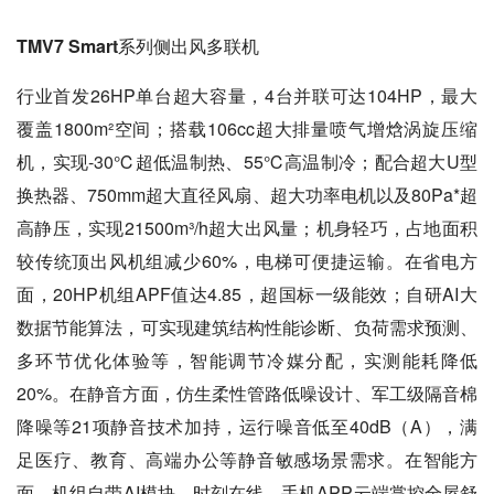
TMV7 Smart系列侧出风多联机
行业首发26HP单台超大容量，4台并联可达104HP，最大
覆盖1800m²空间；搭载106cc超大排量喷气增焓涡旋压缩
机，实现-30℃超低温制热、55℃高温制冷；配合超大U型
换热器、750mm超大直径风扇、超大功率电机以及80Pa*超
高静压，实现21500m³/h超大出风量；机身轻巧，占地面积
较传统顶出风机组减少60%，电梯可便捷运输。在省电方
面，20HP机组APF值达4.85，超国标一级能效；自研AI大
数据节能算法，可实现建筑结构性能诊断、负荷需求预测、
多环节优化体验等，智能调节冷媒分配，实测能耗降低
20%。在静音方面，仿生柔性管路低噪设计、军工级隔音棉
降噪等21项静音技术加持，运行噪音低至40dB（A），满
足医疗、教育、高端办公等静音敏感场景需求。在智能方
面，机组自带AI模块，时刻在线，手机APP云端掌控全屋舒