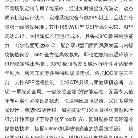
不同场景定制专属节能策略，通过实时捕捉负荷波动、动态
调节机组运行状态，实现系统综合节能25%以上，且达到冷
暖双一级能效标准，其中165kW机型 CSPF高达4.53、APF
高达3.47，大幅降低长期运行成本。具备-38℃极寒制热能
力，出水温度可达62℃，配合双U型四面回风蒸发器与内螺
纹换热铜管，360°全方位高效换热，即便在极端低温环境下
也能稳定输出热量，93℃极限温差宽域运行特性可适配全
年制热、密闭车间等多种特殊场景需求。依托IOC智慧云平
台，支持APP远程控制、全域OTA升级与亚健康预诊断，实
现“一屏统览全局、一键统管全端”的智能运维，无需专人值
守即可实时监控设备状态、快速响应故障提醒。采用多重降
噪设计，新型NS隔音棉、加宽横梁与1米大直径仿翼型风叶
组合让静音模式下噪音低至48dB (A)，同时配备双管环流冷
媒散热技术，搭配4.8mm加厚槽钢底座的抗震抗损设计，确
保恶劣环境下稳定可靠运行。模块化设计支持最多16台并联