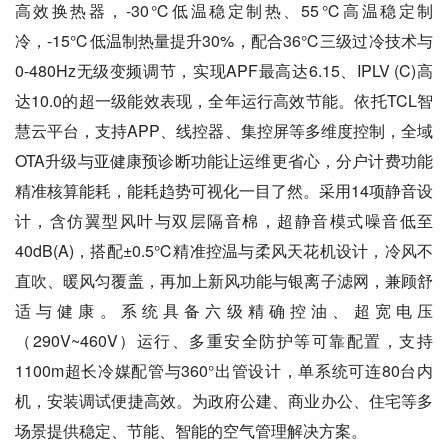
高效换热器，-30℃低温稳定制热、55℃高温稳定制
冷，-15℃低温制热量提升30%，配合36℃三级过冷技术与
0-480Hz无级变频调节，实现APF最高达6.15、IPLV (C)高
达10.0的超一级能效表现，全年运行高效节能。依托TCL智
慧云平台，支持APP、线控器、集控屏等多维度控制，全域
OTA升级与亚健康预诊断功能让运维更省心，分户计费功能
精准核算能耗，能耗趋势可视化一目了然。采用14项静音设
计，含仿翼型风叶与双层隔音棉，超静音模式噪音低至
40dB(A)，搭配±0.5℃精准控温与柔风天花机设计，冷风不
直吹、暖风匀覆盖，再加上新风功能与银离子滤网，兼顾舒
适与健康。系统具备六级精确控油、超宽电压
（290V~460V）运行、多重安全防护等可靠配置，支持
1100m超长冷媒配管与360°出管设计，单系统可连80台内
机，安装调试便捷高效。为政府公建、商业办公、住宅等多
场景提供稳定、节能、智能的空气管理解决方案。