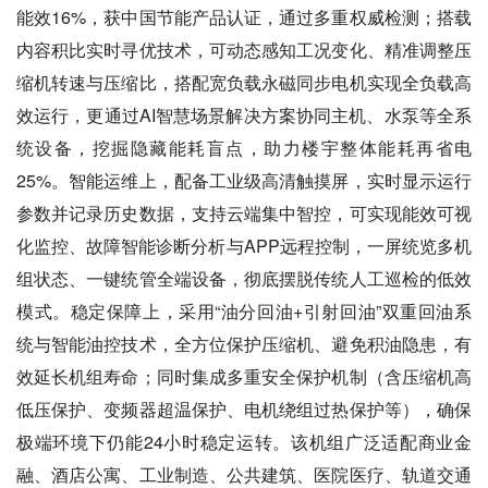
能效16%，获中国节能产品认证，通过多重权威检测；搭载
内容积比实时寻优技术，可动态感知工况变化、精准调整压
缩机转速与压缩比，搭配宽负载永磁同步电机实现全负载高
效运行，更通过AI智慧场景解决方案协同主机、水泵等全系
统设备，挖掘隐藏能耗盲点，助力楼宇整体能耗再省电
25%。智能运维上，配备工业级高清触摸屏，实时显示运行
参数并记录历史数据，支持云端集中智控，可实现能效可视
化监控、故障智能诊断分析与APP远程控制，一屏统览多机
组状态、一键统管全端设备，彻底摆脱传统人工巡检的低效
模式。稳定保障上，采用“油分回油+引射回油”双重回油系
统与智能油控技术，全方位保护压缩机、避免积油隐患，有
效延长机组寿命；同时集成多重安全保护机制（含压缩机高
低压保护、变频器超温保护、电机绕组过热保护等），确保
极端环境下仍能24小时稳定运转。该机组广泛适配商业金
融、酒店公寓、工业制造、公共建筑、医院医疗、轨道交通