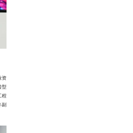
业资
转型
工程
冬副