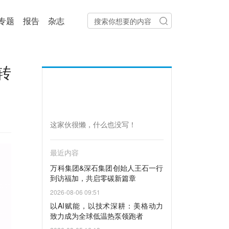
专题
报告
杂志
转
这家伙很懒，什么也没写！
最近内容
万科集团&深石集团创始人王石一行
到访福加，共启零碳新篇章
2026-08-06 09:51
以AI赋能，以技术深耕：美格动力
致力成为全球低温热泵领跑者