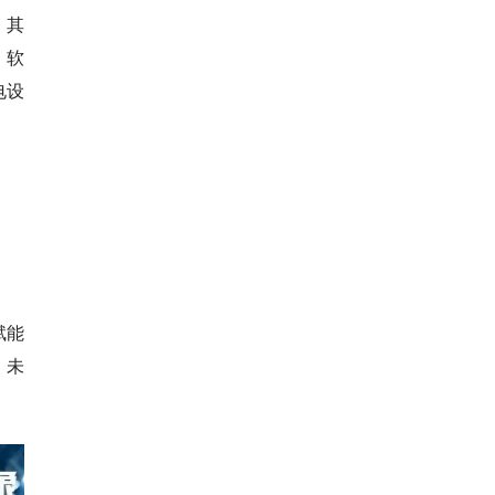
。其
、软
电设
赋能
；未