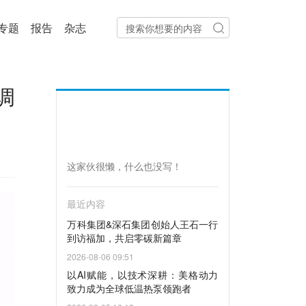
专题
报告
杂志
调
这家伙很懒，什么也没写！
最近内容
万科集团&深石集团创始人王石一行
到访福加，共启零碳新篇章
2026-08-06 09:51
以AI赋能，以技术深耕：美格动力
致力成为全球低温热泵领跑者