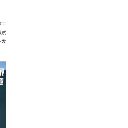
更丰
践试
业发