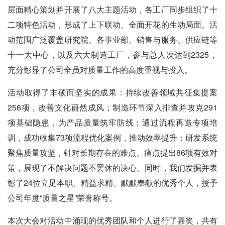
层面精心策划并开展了八大主题活动，各工厂同步组织了十
二项特色活动，形成了上下联动、全面开花的生动局面。活
动范围广泛覆盖研究院、各事业部、销售与服务、供应链等
十一大中心，以及六大制造工厂，参与总人次达到2325，
充分彰显了公司全员对质量工作的高度重视与投入。
活动取得了丰硕而坚实的成果：持续改善领域共征集提案
256项，改善文化蔚然成风；制造环节深入排查并攻克291
项基础隐患，为产品质量筑牢防线；通过流程再造专项培
训，成功收集73项流程优化案例，推动效率提升；研发系统
聚焦质量攻坚，针对长期存在的难点、痛点提出86项有效对
策，展现了不解决问题不罢休的决心。同时，我们发掘并表
彰了24位立足本职、精益求精、默默奉献的优秀个人，授予
公司年度“质量之星”荣誉称号。
本次大会对活动中涌现的优秀团队和个人进行了嘉奖，共有