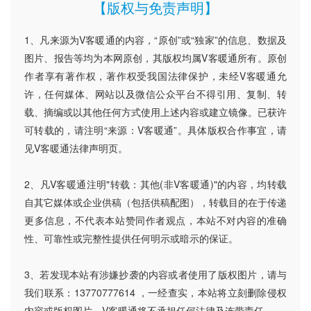
【版权与免责声明】
1、凡来源为V客暖通的内容，“原创”或“独家”的信息、数据及
图片、报告等均为本网原创，其版权均属V客暖通所有。原创
作者享有著作权，著作权受我国法律保护，未经V客暖通允
许，任何媒体、网站以及微信公众平台不得引用、复制、转
载、摘编或以其他任何方式使用上述内容或建立镜像。已获许
可转载的，请注明“来源：V客暖通”。具体版权合作事宜，请
见V客暖通法律声明页。
2、凡V客暖通注明"转载：其他(非V客暖通)"的内容，均转载
自其它媒体或企业供稿（包括供稿配图），转载目的在于传递
更多信息，不代表本站赞同作者观点，本站不对内容的准确
性、可靠性或完整性提供任何明示或暗示的保证。
3、若发现本站有涉嫌抄袭的内容或者使用了版权图片，请与
我们联系：13770777614 ，一经查实，本站将立刻删除侵权
内容或版权图片。V客暖通将不承担任何法律及连带责任。