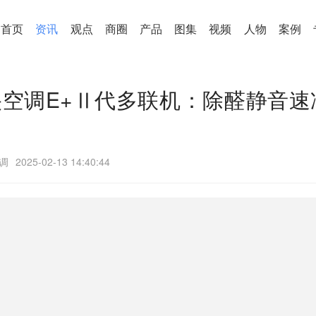
首页
资讯
观点
商圈
产品
图集
视频
人物
案例
央空调E+Ⅱ代多联机：除醛静音速
调
2025-02-13 14:40:44