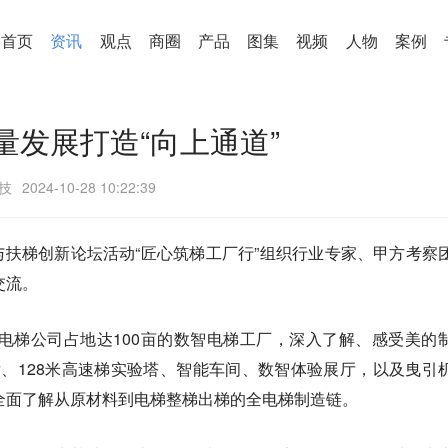
首页
资讯
观点
商圈
产品
图集
视频
人物
案例
量发展打造“向上通道”
技
2024-10-28 10:22:39
na 电梯与扶梯创新论坛活动“匠心筑梯工厂行”组织行业专家、甲方考察
交流。
电梯公司占地达100亩的数智电梯工厂，深入了解、感受美的
厅、128米高速梯实验塔、智能车间、数智体验展厅，以及曳引
全面了解从原材料到电梯整梯出梯的全电梯制造链。