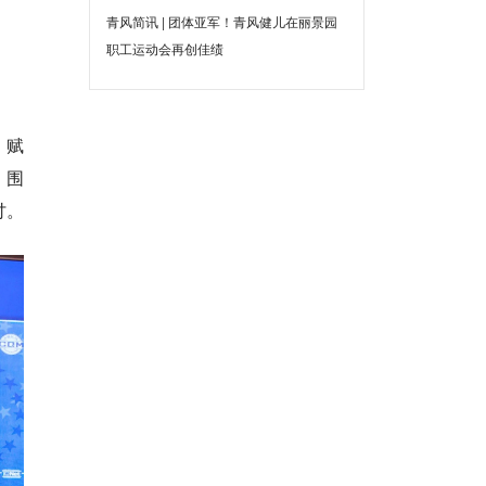
青风简讯 | 团体亚军！青风健儿在丽景园
职工运动会再创佳绩
，赋
，围
讨。