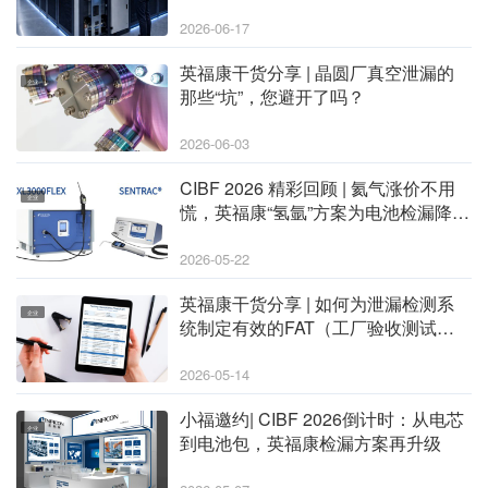
测应用说明
2026-06-17
英福康干货分享 | 晶圆厂真空泄漏的
企业
那些“坑”，您避开了吗？
2026-06-03
CIBF 2026 精彩回顾 | 氦气涨价不用
企业
慌，英福康“氢氩”方案为电池检漏降本
稳产
2026-05-22
英福康干货分享 | 如何为泄漏检测系
企业
统制定有效的FAT（工厂验收测试）
标准？（文末免费下载完整实操流
程）
2026-05-14
小福邀约| CIBF 2026倒计时：从电芯
企业
到电池包，英福康检漏方案再升级