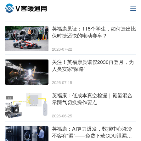
英福康见证：115个学生，如何造出比
企业
保时捷还快的电动赛车？
2026-07-22
关注！英福康质谱仪2030再登月，为
企业
人类安家“探路”
2026-07-15
英福康：低成本真空检漏｜氮氢混合
企业
示踪气切换操作要点
2026-06-25
英福康：AI算力爆发，数据中心液冷
企业
不容有“漏”——免费下载CDU泄漏检