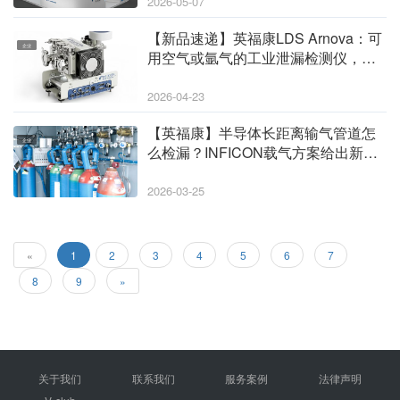
2026-05-07
【新品速递】英福康LDS Arnova：可
企业
用空气或氩气的工业泄漏检测仪，来
了！
2026-04-23
【英福康】半导体长距离输气管道怎
企业
么检漏？INFICON载气方案给出新答
案
2026-03-25
«
1
2
3
4
5
6
7
8
9
»
关于我们
联系我们
服务案例
法律声明