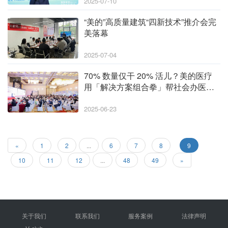
2025-07-10
“美的”高质量建筑“四新技术”推介会完
企业
美落幕
2025-07-04
70% 数量仅干 20% 活儿？美的医疗
企业
用「解决方案组合拳」帮社会办医撕
开破局口
2025-06-23
«
1
2
...
6
7
8
9
10
11
12
...
48
49
»
关于我们
联系我们
服务案例
法律声明