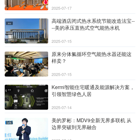
2025-07-17
高端酒店闭式热水系统节能改造法宝--
原创
--美的承压直热式空气能热水机
2025-07-15
原来分体氟循环空气能热水器还能这
原创
样卖？
2025-07-15
Kermi智能住宅暖通及能源解决方案，
企业
引领智慧绿色人居
2025-07-14
美的罗彬：MDV9全新无界多联机 从
品牌
边界突破到无界融合