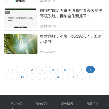
2025-07-14
国祥空调助力重庆博腾打造高效洁净
企业
环境系统，再续合作新篇章！
2025-07-10
智慧国祥：小暑 | 倏忽温风至，因循
企业
小暑来
2025-07-07
«
1
2
...
5
6
7
8
9
10
11
...
30
31
»
关于我们
联系我们
服务案例
法律声明