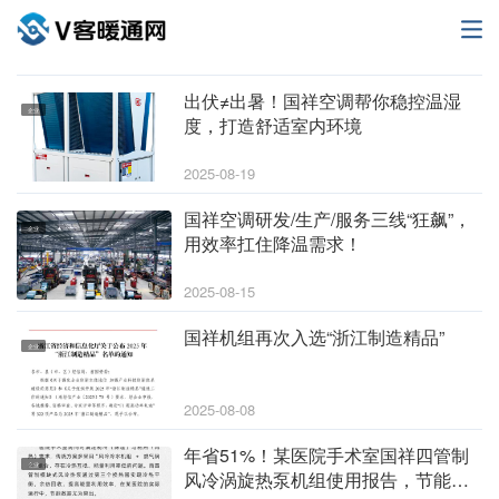
出伏≠出暑！国祥空调帮你稳控温湿
企业
度，打造舒适室内环境
2025-08-19
国祥空调研发/生产/服务三线“狂飙”，
企业
用效率扛住降温需求！
2025-08-15
国祥机组再次入选“浙江制造精品”
企业
2025-08-08
年省51%！某医院手术室国祥四管制
企业
风冷涡旋热泵机组使用报告，节能数