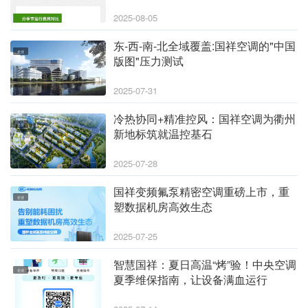
据全公开
2025-08-05
东-西-南-北全域覆盖:国祥空调的"中国
企业
版图"压力测试
2025-07-31
冷热协同+精准控风：国祥空调为衢州
企业
新地标筑就温控基石
2025-07-28
国祥变频氟泵精密空调重磅上市，重
企业
塑数据机房高效生态
2025-07-25
智慧国祥：夏日高温“烤”验！中央空调
企业
夏季维保指南，让设备满血运行