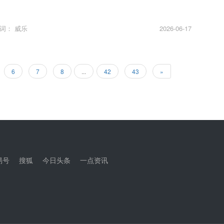
键词：
威乐
2026-06-17
6
7
8
...
42
43
»
易号
搜狐
今日头条
一点资讯