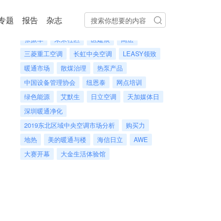
热门标签
专题
报告
杂志
李宁
海立电器
特灵渠道商
原厂保养
张振军
未来社区
医建展
高层
三菱重工空调
长虹中央空调
LEASY领致
暖通市场
散煤治理
热泵产品
中国设备管理协会
纽恩泰
网点培训
绿色能源
艾默生
日立空调
天加媒体日
深圳暖通净化
2019东北区域中央空调市场分析
购买力
地热
美的暖通与楼
海信日立
AWE
大赛开幕
大金生活体验馆