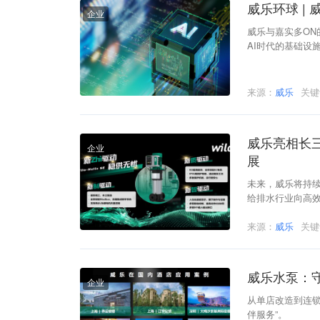
威乐环球 |
企业
威乐与嘉实多ON
AI时代的基础设
来源：
威乐
关
威乐亮相长
企业
展
未来，威乐将持续
给排水行业向高
来源：
威乐
关
威乐水泵：
企业
从单店改造到连锁
伴服务”。