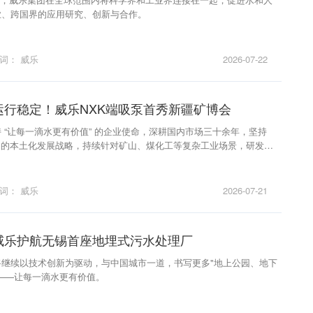
业、跨国界的应用研究、创新与合作。
键词：
威乐
2026-07-22
运行稳定！威乐NXK端吸泵首秀新疆矿博会
 “让每一滴水更有价值” 的企业使命，深耕国内市场三十余年，坚持
” 的本土化发展战略，持续针对矿山、煤化工等复杂工业场景，研发高
一体化水处理解决方案。
键词：
威乐
2026-07-21
威乐护航无锡首座地埋式污水处理厂
将继续以技术创新为驱动，与中国城市一道，书写更多"地上公园、地下
——让每一滴水更有价值。