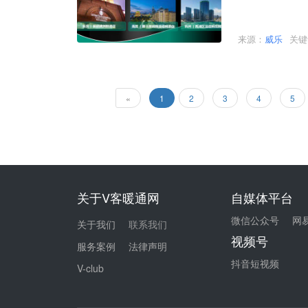
来源：
威乐
关
«
1
2
3
4
5
关于V客暖通网
自媒体平台
微信公众号
网
关于我们
联系我们
视频号
服务案例
法律声明
抖音短视频
V-club