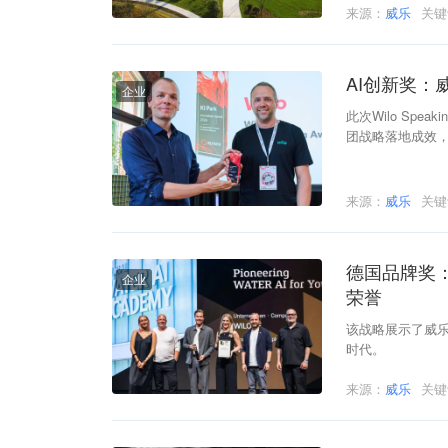
来源：
威乐
关
AI创新奖：
企业
此次Wilo Sp
团战略落地成效
来源：
威乐
关
德国品牌奖：威乐
企业
荣誉
该战略展示了威乐
时代。
来源：
威乐
关