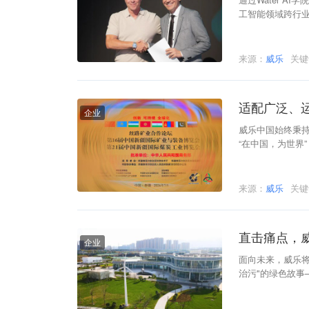
工智能领域跨行
来源：
威乐
关
适配广泛、
企业
威乐中国始终秉持
“在中国，为世界
能效泵类产品与
来源：
威乐
关
直击痛点，
企业
面向未来，威乐
治污"的绿色故事