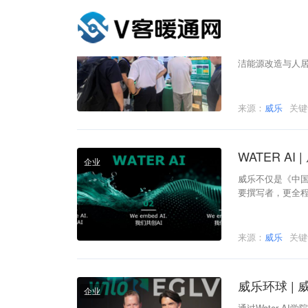
德系精工遇
企业
威乐将持续以产
洁能源改造与人
来源：
威乐
关
WATER A
企业
威乐不仅是《中国
要撰写者，更全
来源：
威乐
关
威乐环球 | 
企业
通过Water 