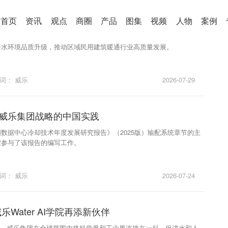
见大美新疆｜威乐亮相乌鲁木齐热泵展
首页
资讯
观点
商圈
产品
图集
视频
人物
案例
品创新、正品渠道、专业售后为核心，深耕西北暖通市场，助力新疆清
居水环境品质升级，推动区域民用建筑暖通行业高质量发展。
键词：
威乐
2026-07-29
I | 威乐集团战略的中国实践
数据中心冷却技术年度发展研究报告》（2025版）输配系统章节的主
程参与了该报告的编写工作。
键词：
威乐
2026-07-24
威乐Water AI学院再添新伙伴
AI学院，威乐集团在全球范围内将科学界和工业界连接在一起，促进水和人