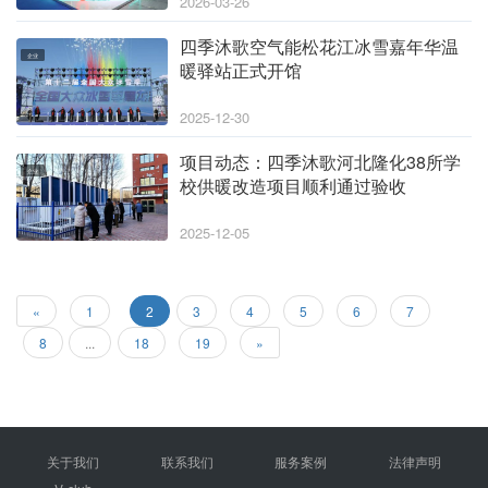
2026-03-26
四季沐歌空气能松花江冰雪嘉年华温
企业
暖驿站正式开馆
2025-12-30
项目动态：四季沐歌河北隆化38所学
企业
校供暖改造项目顺利通过验收
2025-12-05
«
1
2
3
4
5
6
7
8
...
18
19
»
关于我们
联系我们
服务案例
法律声明