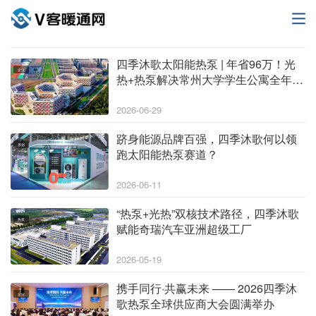
四季沐歌太阳能热泵 | 年省96万！光
企业
热+热泵解决常州大学学生公寓全年热
水需求
2026-06-29
跻身能源品牌百强，四季沐歌何以领
原创
跑太阳能热泵赛道？
2026-06-11
“热泵+光热”双核技术路径，四季沐歌
热泵
赋能奇瑞汽车亚洲超级工厂
2026-05-19
携手同行·共赢未来 —— 2026四季沐
企业
歌热泵全球供应商大会圆满举办