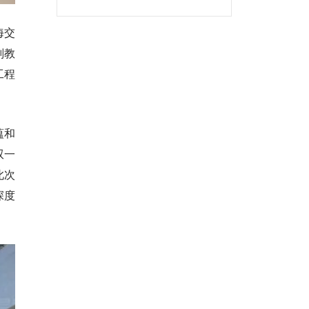
海交
副教
工程
蕴和
双一
此次
深度