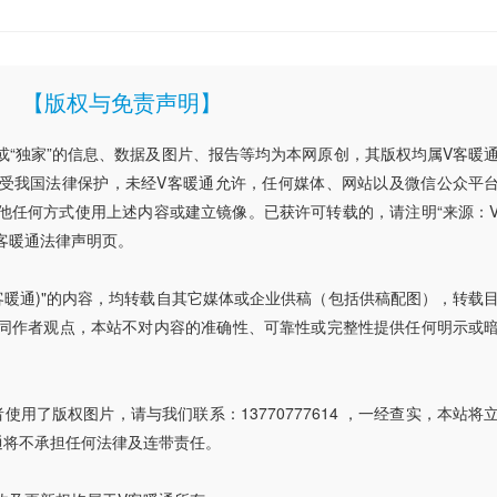
【版权与免责声明】
”或“独家”的信息、数据及图片、报告等均为本网原创，其版权均属V客暖
受我国法律保护，未经V客暖通允许，任何媒体、网站以及微信公众平
他任何方式使用上述内容或建立镜像。已获许可转载的，请注明“来源：
客暖通法律声明页。
V客暖通)"的内容，均转载自其它媒体或企业供稿（包括供稿配图），转载
同作者观点，本站不对内容的准确性、可靠性或完整性提供任何明示或
用了版权图片，请与我们联系：13770777614 ，一经查实，本站将
通将不承担任何法律及连带责任。