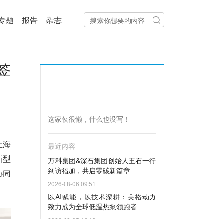
专题
报告
杂志
签
这家伙很懒，什么也没写！
上海
最近内容
新型
万科集团&深石集团创始人王石一行
到访福加，共启零碳新篇章
协同
2026-08-06 09:51
以AI赋能，以技术深耕：美格动力
致力成为全球低温热泵领跑者