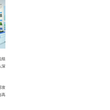
机组
队深
同攻
与高