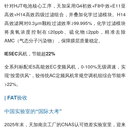
针对HJT电池核心工序，天加采用G4初效+F8中效+E11亚
高效+H14高效四级过滤组合，并叠加化学过滤模块。H14
高效滤网对0.3μm颗粒过滤效率≥99.995%，化学过滤模块
将臭氧浓度控制在≤20ppb、硫化物≤2ppb，精准去除
AMC（气态分子污染物），保障膜层质量稳定。
IE5EC风机，节能超22%
全系列标配IE5高能效EC变频风机，0-100%无级调速，实
现“按需供风”，较传统AC定频风机常规空调机组综合节能率
>22%。
| FAT验收
中国实验室的“国际大考”
2025年末，天加南京工厂的CNAS认可焓差实验室里，迎来