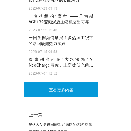
ICFD释放冷冻仓储节能潜力
2026-07-23 09:13
一台机组的“高考”——丹佛斯
VCF132变频涡旋压缩机交出可靠答
卷
2026-07-22 12:43
一网失衡如何破局？多热源工况下
的洛阳暖鑫热力实践
2026-07-15 09:53
冷库制冷还在“大水漫灌”？
NeoCharge带你走上高效低充的捷
径
2026-07-07 12:52
查看更多内容
上一篇
光伏大 V 走进固德热：“源网荷储智” 热泵