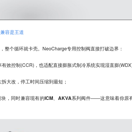
吃，兼容是王道
，整个循环就卡壳。NeoCharge专用控制阀直接打破边界：
有效控制(CCR)，也
适配直接膨胀式制冷系统
实现湿直膨(WDX
大拆大改，停工时间压缩到最短；
模块
，同时兼容现有的
ICM、AKVA系列阀件
——这意味着你原