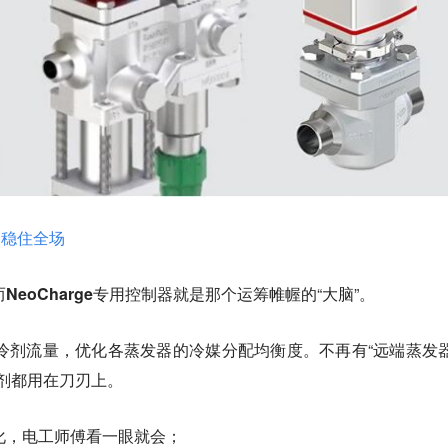
，稳住全场
而
NeoCharge专用控制器
就是那个运筹帷幄的“大脑”。
冷剂流量，优化各蒸发器的冷媒分配均衡度
。不再有“远端蒸发
剂都用在刀刃上。
化，电工师傅看一眼就会；