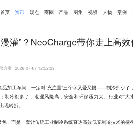
首页
资讯
观点
商圈
产品
图集
视频
人物
案例
灌”？NeoCharge带你走上高效
候方案
2026-07-07 12:52:29
食品加工车间，一定对“充注量”三个字又爱又恨——制冷剂少了
；制冷剂多了，泄漏风险高，安全和环保压力大。行业对“大
才出现转折。
级包，而是一套
让传统工业制冷系统直达高效低充制冷技术的捷