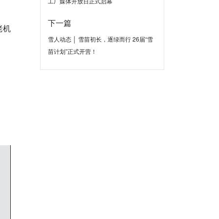
工厂媒体开放日正式启幕
下一篇
老机
雪人动态 │ 雪苗初长，逐绿而行 26届“雪
苗计划”正式开营！