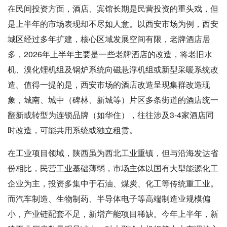
在民间投资方面，酒店、宾馆长期是民营投资的重头戏，但
是上半年的市场表现却不尽如人意。以西安市场为例，西安
城区经过多年扩建，核心区域发展空间有限，老牌酒店居
多，2026年上半年主要是一些老牌酒店的改造，将老旧水
机、溴化锂机组及锅炉系统向磁悬浮机组或新型采暖系统改
造。值得一提的是，西安市场的酒店改造呈现集群改造现
象，城南、城中（碑林、新城等）片区多条街道的酒店统一
翻新或转型为连锁品牌（如华住），往往涉及3-4家酒店同
时改造，可能共用系统或独立租赁。
在工业项目领域，陕西虽为西北工业重镇，但与沿海发达省
份相比，民营工业基础薄弱，市场主体以国有大型能源化工
企业为主，投资多集中于石油、煤炭、化工等传统重工业。
而汽车制造、生物制药、半导体电子等高端制造业规模偏
小，产业链配套不足，新增产能项目稀缺。今年上半年，新