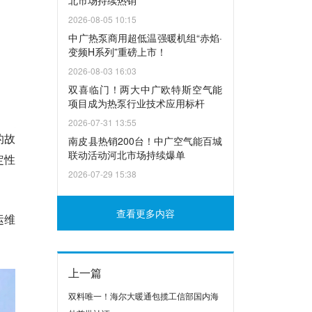
北市场持续热销
2026-08-05 10:15
中广热泵商用超低温强暖机组“赤焰·
变频H系列”重磅上市！
2026-08-03 16:03
双喜临门！两大中广欧特斯空气能
项目成为热泵行业技术应用标杆
2026-07-31 13:55
的故
南皮县热销200台！中广空气能百城
联动活动河北市场持续爆单
定性
2026-07-29 15:38
查看更多内容
运维
上一篇
双料唯一！海尔大暖通包揽工信部国内海