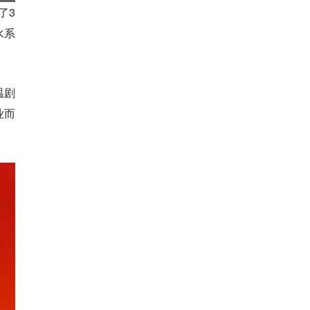
了3
水系
温剧
业而