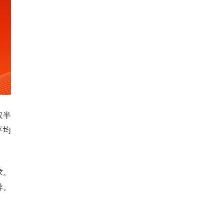
仅半
平均
求。
异。