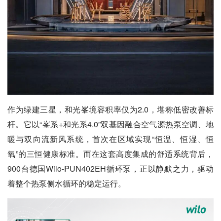
作为绿建三星，和光峯境容积率仅为2.0，堪称低密改善标
杆。它以“峯系+和光系4.0”双基因融合空气源热泵空调、地
暖与双向流新风系统，首次在区域实现“恒温、恒湿、恒
氧”的三恒健康标准。而在这套高度集成的舒适系统背后，
900台德国Wilo-PUN402EH循环泵，正以静默之力，驱动
着整个热泵侧水循环的稳定运行。