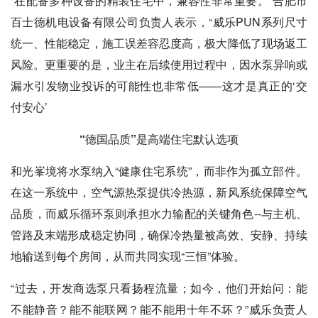
“在配备多种设备的精装住宅中，兼容性非常重要。”合肥市
百士德机电设备有限公司负责人表示，“威乐PUN系列尺寸
统一、性能稳定，施工误差容忍度高，极大降低了现场返工
风险。更重要的是，业主在后续使用过程中，因水泵异响或
漏水引发物业投诉的可能性也非常低——这才是真正的‘交
付安心’
“德国品质”是高端住宅默认选项
和光峯境将水泵纳入“健康住宅系统”，而非作为孤立部件。
在这一系统中，空气源热泵提供冷热源，新风系统保障空气
品质，而威乐循环泵则承担水力输配的关键角色--与主机、
管路及末端形成稳定协同，确保冷热量被高效、安静、持续
地输送到每个房间，从而共同实现“三恒”体验。
“过去，开发商选泵只看扬程流量；如今，他们开始问：能
不能静音？能不能联网？能不能用十年不坏？”威乐负责人