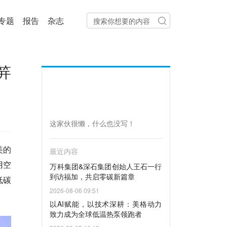
专题
报告
杂志
笄
这家伙很懒，什么也没写！
美的
最近内容
用空
万科集团&深石集团创始人王石一行
到访福加，共启零碳新篇章
低碳
2026-08-06 09:51
以AI赋能，以技术深耕：美格动力
致力成为全球低温热泵领跑者