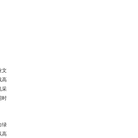
业文
载高
机采
同时
力绿
以高