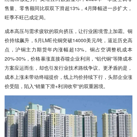
售量、零售额同比双双下滑超13%，4月降幅进一步扩大，
旺季不旺已成定局。
成本高压与需求疲软的双向挤压，让行业困境雪上加霜。铜
价持续飙升，5月LME伦铜突破14000美元/吨，逼近历史高
点，沪铜主力期货年内涨幅超13%。铜占空调整机成本
20%-30%，价格暴涨直接吞噬企业利润，“铝代铜”等降成本
方案应运而生，却也引发行业技术路线争议。更矛盾的是，
成本上涨未带动终端提价，线上均价持续下行，头部企业涨
价受阻，陷入“销量下滑+利润收窄”的双重困境。