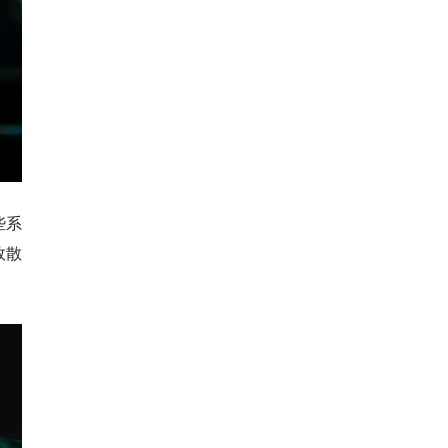
些系
效散