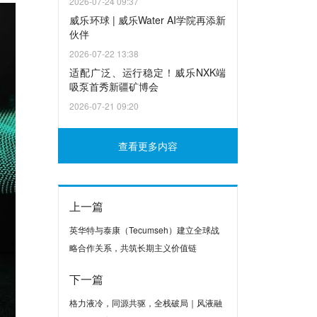
2026-07-24 09:37
威乐环球 | 威乐Water AI学院再添新
伙伴
2026-07-22 13:38
适配广泛、运行稳定！威乐NXK端
吸泵首秀新疆矿博会
2026-07-21 09:20
查看更多内容
上一篇
英华特与泰康（Tecumseh）建立全球战
略合作关系，共筑长期主义价值链
下一篇
格力液冷，同源共驱，全栈破局｜风液融