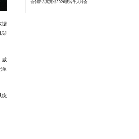
合创新方案亮相2026液冷千人峰会
数据
机架
，威
配单
系统