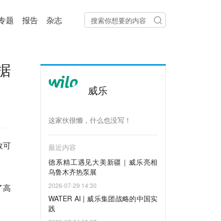
专题
报告
杂志
据
威乐
这家伙很懒，什么也没写！
效可
最近内容
德系精工遇见大美新疆｜威乐亮相
乌鲁木齐热泵展
2026-07-29 14:30
了高
WATER AI | 威乐集团战略的中国实
践