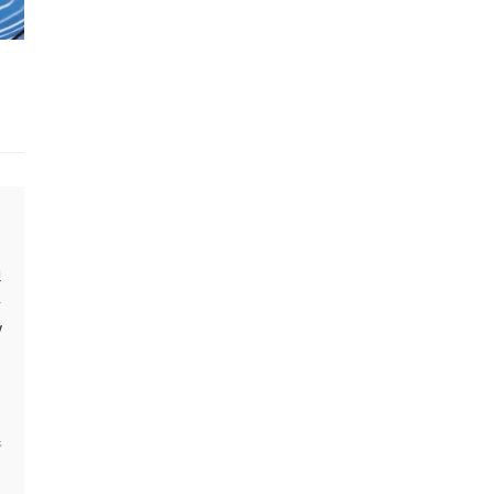
通
台
V
目
暗