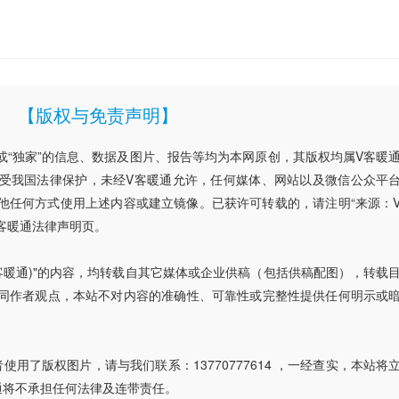
【版权与免责声明】
”或“独家”的信息、数据及图片、报告等均为本网原创，其版权均属V客暖
受我国法律保护，未经V客暖通允许，任何媒体、网站以及微信公众平
他任何方式使用上述内容或建立镜像。已获许可转载的，请注明“来源：
客暖通法律声明页。
V客暖通)"的内容，均转载自其它媒体或企业供稿（包括供稿配图），转载
同作者观点，本站不对内容的准确性、可靠性或完整性提供任何明示或
用了版权图片，请与我们联系：13770777614 ，一经查实，本站将
通将不承担任何法律及连带责任。