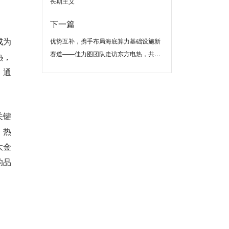
长期主义
下一篇
成为
优势互补，携手布局海底算力基础设施新
赛道——佳力图团队走访东方电热，共
热，
探“东数海算”新生态
，通
关键
、热
大金
的品