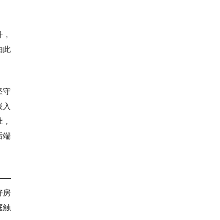
升，
由此
坚守
嵌入
准，
后端
——
好房
庭触