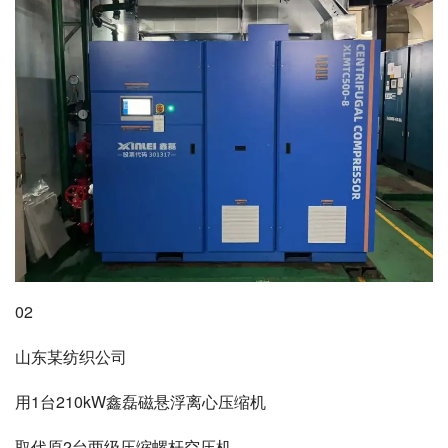
02
山东某纺织公司
用1台210kW鑫磊磁悬浮离心压缩机
取代原2台两级压缩螺杆空压机